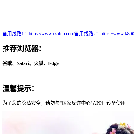
备用线路
1
：
https://www.rznbm.com
备用线路
2
：
https://www.k89
推荐浏览器：
谷歌、Safari、火狐、Edge
温馨提示：
为了您的隐私安全，请勿与"国家反诈中心"APP同设备使用！