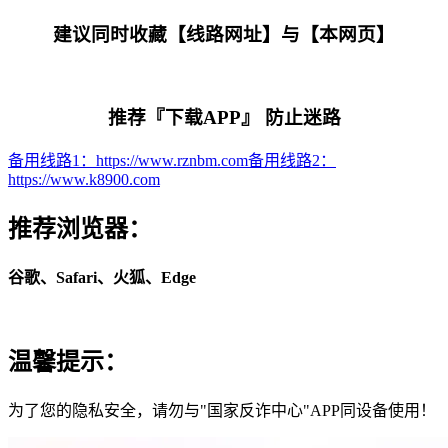
建议同时收藏【线路网址】与【本网页】
推荐『下载APP』 防止迷路
备用线路
1
：
https://www.rznbm.com
备用线路
2
：
https://www.k8900.com
推荐浏览器：
谷歌、Safari、火狐、Edge
温馨提示：
为了您的隐私安全，请勿与"国家反诈中心"APP同设备使用！