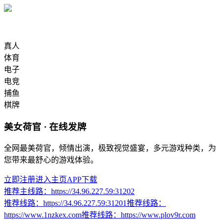
真人
体育
电子
电竞
捕鱼
棋牌
美女荷官 · 在线发牌
全网最美荷官，倾情出演，极致视觉盛宴，多元游戏种类，为
您带来最舒心的游戏体验。
立即注册
进入主页
APP下载
推荐主线路：
https://34.96.227.59:31202
推荐线路：
https://34.96.227.59:31201
推荐线路：
https://www.1nzkex.com
推荐线路：
https://www.plov9r.com