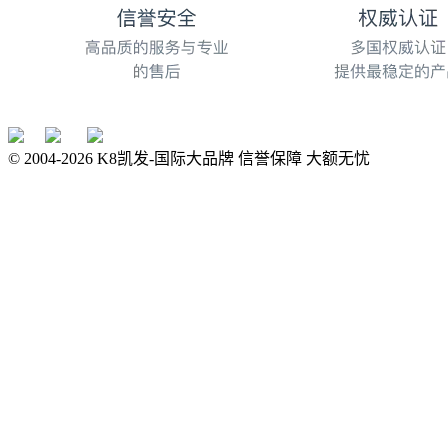
© 2004-
2026
K8凯发-国际大品牌 信誉保障 大额无忧