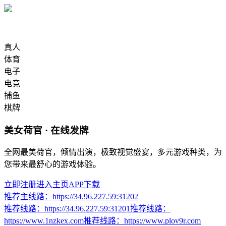
真人
体育
电子
电竞
捕鱼
棋牌
美女荷官 · 在线发牌
全网最美荷官，倾情出演，极致视觉盛宴，多元游戏种类，为
您带来最舒心的游戏体验。
立即注册
进入主页
APP下载
推荐主线路：
https://34.96.227.59:31202
推荐线路：
https://34.96.227.59:31201
推荐线路：
https://www.1nzkex.com
推荐线路：
https://www.plov9r.com