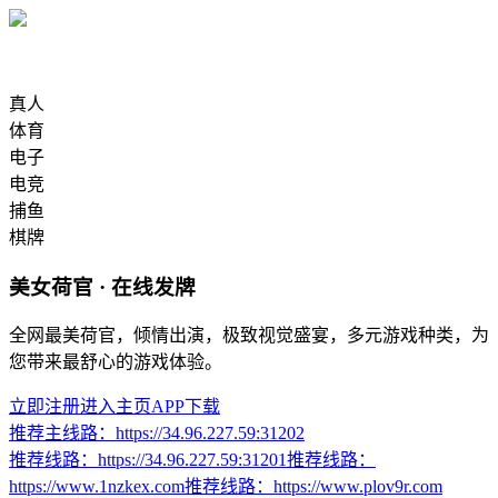
真人
体育
电子
电竞
捕鱼
棋牌
美女荷官 · 在线发牌
全网最美荷官，倾情出演，极致视觉盛宴，多元游戏种类，为
您带来最舒心的游戏体验。
立即注册
进入主页
APP下载
推荐主线路：
https://34.96.227.59:31202
推荐线路：
https://34.96.227.59:31201
推荐线路：
https://www.1nzkex.com
推荐线路：
https://www.plov9r.com