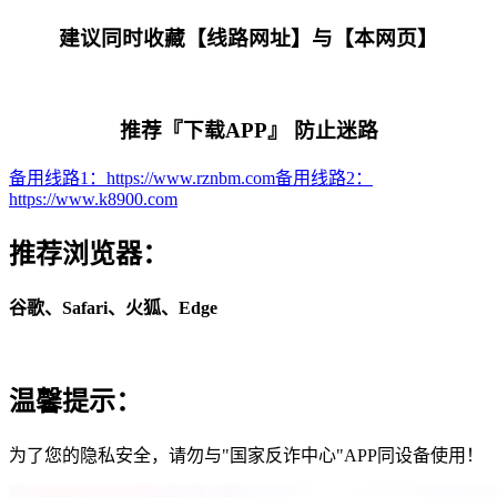
建议同时收藏【线路网址】与【本网页】
推荐『下载APP』 防止迷路
备用线路
1
：
https://www.rznbm.com
备用线路
2
：
https://www.k8900.com
推荐浏览器：
谷歌、Safari、火狐、Edge
温馨提示：
为了您的隐私安全，请勿与"国家反诈中心"APP同设备使用！