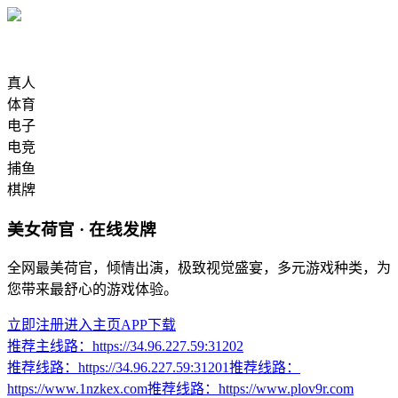
真人
体育
电子
电竞
捕鱼
棋牌
美女荷官 · 在线发牌
全网最美荷官，倾情出演，极致视觉盛宴，多元游戏种类，为
您带来最舒心的游戏体验。
立即注册
进入主页
APP下载
推荐主线路：
https://34.96.227.59:31202
推荐线路：
https://34.96.227.59:31201
推荐线路：
https://www.1nzkex.com
推荐线路：
https://www.plov9r.com