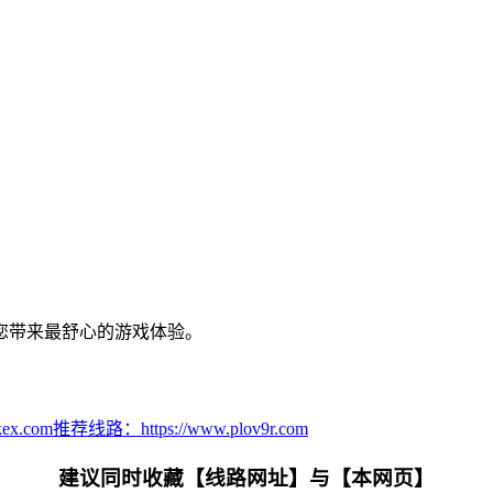
您带来最舒心的游戏体验。
kex.com
推荐线路：
https://www.plov9r.com
建议同时收藏【线路网址】与【本网页】