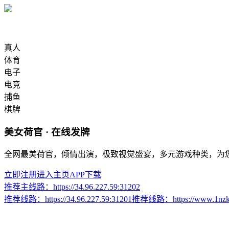
真人
体育
电子
电竞
捕鱼
棋牌
美女荷官 · 在线发牌
全网最美荷官，倾情出演，极致视觉盛宴，多元游戏种类，为
立即注册
进入主页
APP下载
推荐主线路：
https://34.96.227.59:31202
推荐线路：
https://34.96.227.59:31201
推荐线路：
https://www.1nz