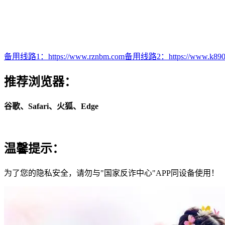
备用线路
1
：
https://www.rznbm.com
备用线路
2
：
https://www.k89
推荐浏览器：
谷歌、Safari、火狐、Edge
温馨提示：
为了您的隐私安全，请勿与"国家反诈中心"APP同设备使用！