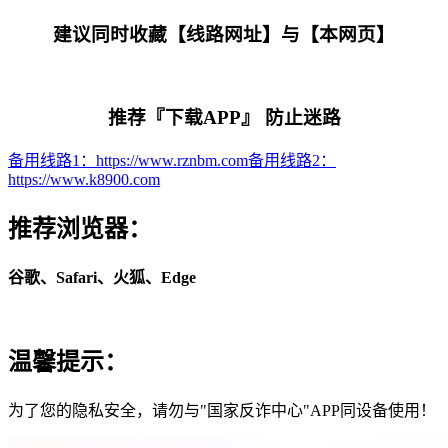
建议同时收藏【线路网址】与【本网页】
推荐『下载APP』 防止迷路
备用线路
1
：
https://www.rznbm.com
备用线路
2
：
https://www.k8900.com
推荐浏览器：
谷歌、Safari、火狐、Edge
温馨提示：
为了您的隐私安全，请勿与"国家反诈中心"APP同设备使用！